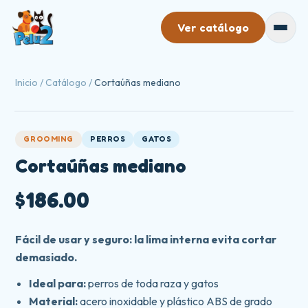
Ver catálogo
Catálogo
Inicio
/
Catálogo
/
Cortaúñas mediano
Mayoreo
Nosotros
GROOMING
PERROS
GATOS
Cortaúñas mediano
Contacto
$186.00
Fácil de usar y seguro: la lima interna evita cortar
demasiado.
Ideal para:
perros de toda raza y gatos
Material:
acero inoxidable y plástico ABS de grado