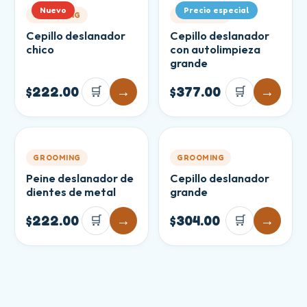
Nuevo
Precio especial
GROOMING
GROOMING
Cepillo deslanador
Cepillo deslanador
chico
con autolimpieza
grande
$222.00
🛒
→
$377.00
🛒
→
GROOMING
GROOMING
Peine deslanador de
Cepillo deslanador
dientes de metal
grande
$222.00
🛒
→
$304.00
🛒
→