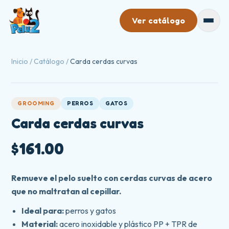
Ver catálogo
Catálogo
Inicio
/
Catálogo
/
Carda cerdas curvas
Mayoreo
Nosotros
GROOMING
PERROS
GATOS
Carda cerdas curvas
Contacto
$161.00
Remueve el pelo suelto con cerdas curvas de acero
que no maltratan al cepillar.
Ideal para:
perros y gatos
Material:
acero inoxidable y plástico PP + TPR de