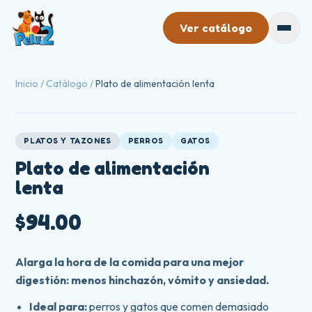
Ver catálogo
Catálogo
Inicio
/
Catálogo
/
Plato de alimentación lenta
Mayoreo
Nosotros
PLATOS Y TAZONES
PERROS
GATOS
Plato de alimentación
Contacto
lenta
$94.00
Alarga la hora de la comida para una mejor
digestión: menos hinchazón, vómito y ansiedad.
Ideal para:
perros y gatos que comen demasiado