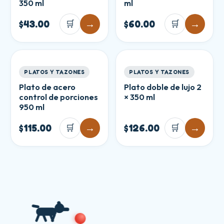
350 ml
ml
$43.00
🛒
→
$60.00
🛒
→
PLATOS Y TAZONES
PLATOS Y TAZONES
Plato de acero
Plato doble de lujo 2
control de porciones
× 350 ml
950 ml
$115.00
🛒
→
$126.00
🛒
→