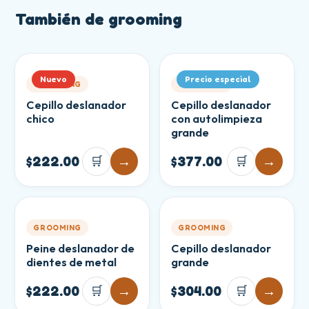
También de
grooming
Nuevo
Precio especial
GROOMING
GROOMING
Cepillo deslanador
Cepillo deslanador
chico
con autolimpieza
grande
$222.00
🛒
→
$377.00
🛒
→
GROOMING
GROOMING
Peine deslanador de
Cepillo deslanador
dientes de metal
grande
$222.00
🛒
→
$304.00
🛒
→