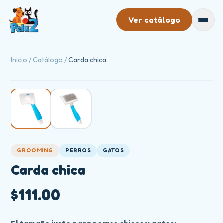
Ver catálogo
Catálogo
Inicio
/
Catálogo
/
Carda chica
Mayoreo
Nosotros
Contacto
GROOMING
PERROS
GATOS
Carda chica
$111.00