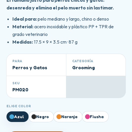
El tamaño justo para perros chicos y gatos:
desenreda y elimina el pelo muerto sin lastimar.
Ideal para:
pelo mediano y largo, chino o denso
Material:
acero inoxidable y plástico PP + TPR de
grado veterinario
Medidas:
17.5 × 9 × 3.5 cm · 87 g
PARA
CATEGORÍA
Perros y Gatos
Grooming
SKU
PM020
ELIGE COLOR
Azul
Negro
Naranja
Fiusha